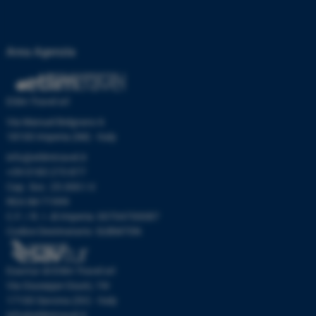
Area Agenzia
Etlim Travel srl
Via Manuel Belgrano 6
18100 Imperia (IM) - Italy
info@etlimtravel.it
+39 0183 273 877
Cap. Soc. 25.000 I.V.
REA IM-71999
C.F. / R. I. di Imperia: 00704700087
Codice Destinatario: SUBM70N
Esavtur di Etlim Travel srl
Via Giuseppe Giusti, 19r
17100 Savona (SV) - Italy
info@etlimtravel.it