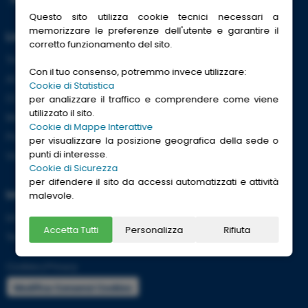
Questo sito utilizza cookie tecnici necessari a
memorizzare le preferenze dell'utente e garantire il
Link Utili
corretto funzionamento del sito.
Trenitalia
Con il tuo consenso, potremmo invece utilizzare:
ACI
Cookie di Statistica
CCISS
per analizzare il traffico e comprendere come viene
utilizzato il sito.
Meteo
Cookie di Mappe Interattive
Passaporti
per visualizzare la posizione geografica della sede o
punti di interesse.
Viaggi Sicuri
Cookie di Sicurezza
per difendere il sito da accessi automatizzati e attività
Informazioni
malevole.
Info utili per viaggiare tranquilli
Accetta Tutti
Personalizza
Rifiuta
Termini e condizioni
Cookies
|
Privacy
Modifica Consensi Cookies