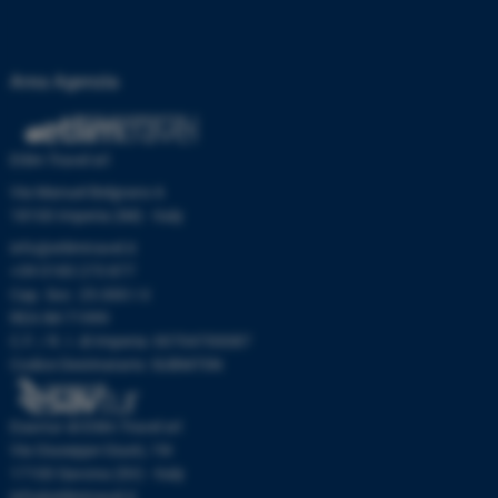
Area Agenzia
Etlim Travel srl
Via Manuel Belgrano 6
18100 Imperia (IM) - Italy
info@etlimtravel.it
+39 0183 273 877
Cap. Soc. 25.000 I.V.
REA IM-71999
C.F. / R. I. di Imperia: 00704700087
Codice Destinatario: SUBM70N
Esavtur di Etlim Travel srl
Via Giuseppe Giusti, 19r
17100 Savona (SV) - Italy
info@etlimtravel.it