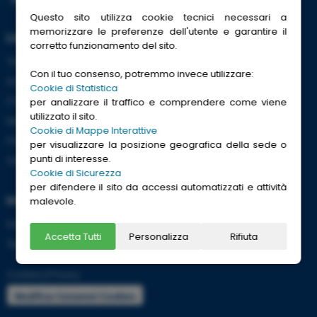
Questo sito utilizza cookie tecnici necessari a
memorizzare le preferenze dell'utente e garantire il
Link Utili
corretto funzionamento del sito.
Trenitalia
Con il tuo consenso, potremmo invece utilizzare:
ACI
Cookie di Statistica
CCISS
per analizzare il traffico e comprendere come viene
utilizzato il sito.
Meteo
Cookie di Mappe Interattive
Passaporti
per visualizzare la posizione geografica della sede o
punti di interesse.
Viaggi Sicuri
Cookie di Sicurezza
per difendere il sito da accessi automatizzati e attività
Informazioni
malevole.
Info utili per viaggiare tranquilli
Accetta Tutti
Personalizza
Rifiuta
Termini e condizioni
Cookies
|
Privacy
Modifica Consensi Cookies