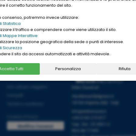
gle. Want to buy
ire il corretto funzionamento del sito.
nd cheap
replica
uo consenso, potremmo invece utilizzare:
→
Ho letto l'informativa sulla
[
PRIVACY ]
 Statistica
zzare il traffico e comprendere come viene utilizzato il sito.
i Mappe Interattive
alizzare la posizione geografica della sede o punti di interesse.
i Sicurezza
ndere il sito da accessi automatizzati e attività malevole.
Accetta Tutti
Personalizza
Rifiuta
Informazioni
Info utili per viaggiare
Etlim Travel srl
tranquilli
Via Manuel Belgrano 6
18100 Imperia (IM) - Italy
Termini e condizioni
info@etlimtravel.it
Cookies
|
Privacy
+39 0183 273 877
Cap. Soc. 25.000 I.V.
Modifica Consensi
REA IM-71999
Cookies