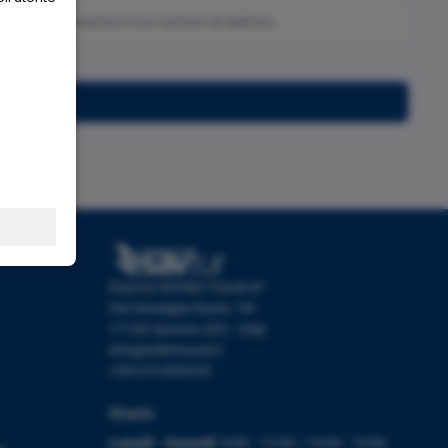
Iscriviti
Esavtur di Etlim Travel srl
Via Giuseppe Giusti, 19r
17100 Savona (SV) - Italy
info@etlimtravel.it
+39 019 853223
Orario
Lunedì - Venerdì:
9:00 - 12:30 / 15:00 - 19:00