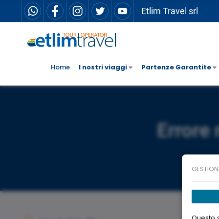
Etlim Travel srl
Home
I nostri viaggi
Partenze Garantite
Errore 
GESTION
Questo s