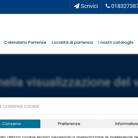
Scrivici
01832738
Calendario Partenze
Località di partenza
I nostri cataloghi
nella visualizzazione del 
E CONSENSI COOKIE
Consensi
Preferenze
Informativa
ito utilizza cookie tecnici necessari a memorizzare le preferenze de