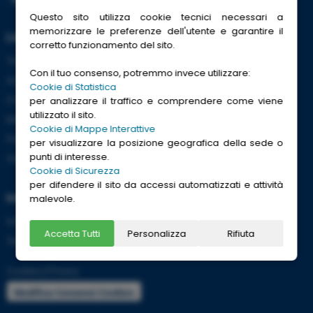
Questo sito utilizza cookie tecnici necessari a
memorizzare le preferenze dell'utente e garantire il
Link Utili
corretto funzionamento del sito.
Trenitalia
Con il tuo consenso, potremmo invece utilizzare:
ACI
Cookie di Statistica
CCISS
per analizzare il traffico e comprendere come viene
utilizzato il sito.
Meteo
Cookie di Mappe Interattive
Passaporti
per visualizzare la posizione geografica della sede o
punti di interesse.
Viaggi Sicuri
Cookie di Sicurezza
per difendere il sito da accessi automatizzati e attività
Informazioni
malevole.
Info utili per viaggiare tranquilli
Accetta Tutti
Personalizza
Rifiuta
Termini e condizioni
Cookies
|
Privacy
Modifica Consensi Cookies