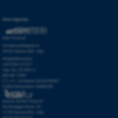
Area Agenzia
Etlim Travel srl
Via Manuel Belgrano 6
18100 Imperia (IM) - Italy
info@etlimtravel.it
+39 0183 273 877
Cap. Soc. 25.000 I.V.
REA IM-71999
C.F. / R. I. di Imperia: 00704700087
Codice Destinatario: SUBM70N
Esavtur di Etlim Travel srl
Via Giuseppe Giusti, 19r
17100 Savona (SV) - Italy
info@etlimtravel.it