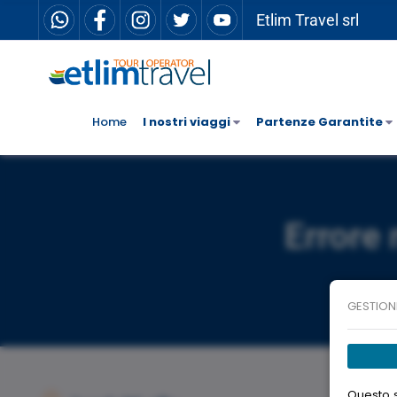
Etlim Travel srl
Home
I nostri viaggi
Partenze Garantite
Errore 
GESTION
Questo s