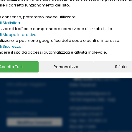
gle. Want to buy
ire il corretto funzionamento del sito.
nd cheap
replica
uo consenso, potremmo invece utilizzare:
→
Ho letto l'informativa sulla
[
PRIVACY ]
 Statistica
zzare il traffico e comprendere come viene utilizzato il sito.
i Mappe Interattive
alizzare la posizione geografica della sede o punti di interesse.
i Sicurezza
ndere il sito da accessi automatizzati e attività malevole.
Accetta Tutti
Personalizza
Rifiuta
Informazioni
Info utili per viaggiare
Etlim Travel srl
tranquilli
Via Manuel Belgrano 6
18100 Imperia (IM) - Italy
Termini e condizioni
info@etlimtravel.it
Cookies
|
Privacy
+39 0183 273 877
Cap. Soc. 25.000 I.V.
Modifica Consensi
REA IM-71999
Cookies