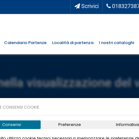
Scrivici
01832738
Calendario Partenze
Località di partenza
I nostri cataloghi
nella visualizzazione del 
E CONSENSI COOKIE
Consensi
Preferenze
Informativa
ito utilizza cookie tecnici necessari a memorizzare le preferenze de