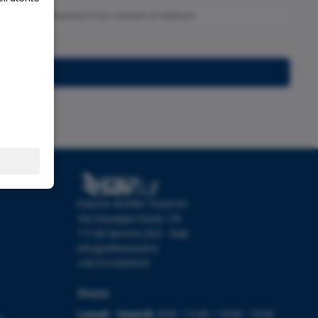
Iscriviti
Esavtur di Etlim Travel srl
Via Giuseppe Giusti, 19r
17100 Savona (SV) - Italy
info@etlimtravel.it
+39 019 853223
Orario
Lunedì - Venerdì:
9:00 - 12:30 / 15:00 - 19:00