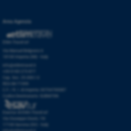
Area Agenzia
Etlim Travel srl
Via Manuel Belgrano 6
18100 Imperia (IM) - Italy
info@etlimtravel.it
+39 0183 273 877
Cap. Soc. 25.000 I.V.
REA IM-71999
C.F. / R. I. di Imperia: 00704700087
Codice Destinatario: SUBM70N
Esavtur di Etlim Travel srl
Via Giuseppe Giusti, 19r
17100 Savona (SV) - Italy
info@etlimtravel.it