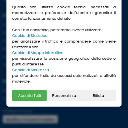
Questo sito utilizza cookie tecnici necessari a
memorizzare le preferenze dell'utente e garantire il
Link Utili
corretto funzionamento del sito.
Trenitalia
Con il tuo consenso, potremmo invece utilizzare:
ACI
Cookie di Statistica
CCISS
per analizzare il traffico e comprendere come viene
utilizzato il sito.
Meteo
Cookie di Mappe Interattive
Passaporti
per visualizzare la posizione geografica della sede o
punti di interesse.
Viaggi Sicuri
Cookie di Sicurezza
per difendere il sito da accessi automatizzati e attività
Informazioni
malevole.
Info utili per viaggiare tranquilli
Accetta Tutti
Personalizza
Rifiuta
Termini e condizioni
Cookies
|
Privacy
Modifica Consensi Cookies