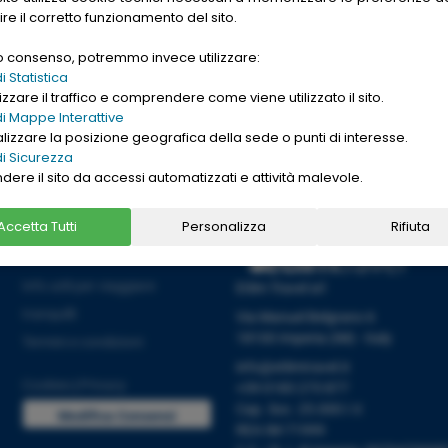
gle. Want to buy
ire il corretto funzionamento del sito.
nd cheap
replica
uo consenso, potremmo invece utilizzare:
→
Ho letto l'informativa sulla
[
PRIVACY ]
 Statistica
zzare il traffico e comprendere come viene utilizzato il sito.
i Mappe Interattive
alizzare la posizione geografica della sede o punti di interesse.
i Sicurezza
ndere il sito da accessi automatizzati e attività malevole.
Accetta Tutti
Personalizza
Rifiuta
Informazioni
Info utili per viaggiare
Etlim Travel srl
tranquilli
Via Manuel Belgrano 6
18100 Imperia (IM) - Italy
Termini e condizioni
info@etlimtravel.it
Cookies
|
Privacy
+39 0183 273 877
Cap. Soc. 25.000 I.V.
Modifica Consensi
REA IM-71999
Cookies