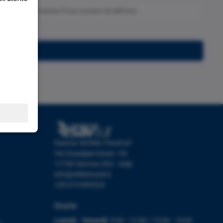
Iscriviti
Esavtur di Etlim Travel srl
Via Giuseppe Giusti, 19r
17100 Savona (SV) - Italy
info@etlimtravel.it
+39 019 853223
Orario
Lunedì - Venerdì:
9:00 - 12:30 / 15:00 - 19:00