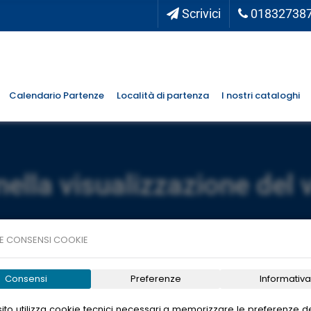
Scrivici
01832738
Calendario Partenze
Località di partenza
I nostri cataloghi
nella visualizzazione del 
E CONSENSI COOKIE
Consensi
Preferenze
Informativa
ito utilizza cookie tecnici necessari a memorizzare le preferenze de