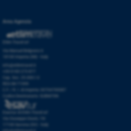
Area Agenzia
Etlim Travel srl
Via Manuel Belgrano 6
18100 Imperia (IM) - Italy
info@etlimtravel.it
+39 0183 273 877
Cap. Soc. 25.000 I.V.
REA IM-71999
C.F. / R. I. di Imperia: 00704700087
Codice Destinatario: SUBM70N
Esavtur di Etlim Travel srl
Via Giuseppe Giusti, 19r
17100 Savona (SV) - Italy
info@etlimtravel.it