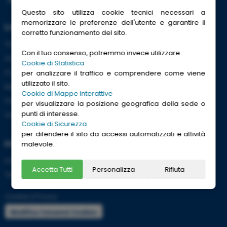
Questo sito utilizza cookie tecnici necessari a
memorizzare le preferenze dell'utente e garantire il
Link Utili
corretto funzionamento del sito.
Trenitalia
Con il tuo consenso, potremmo invece utilizzare:
ACI
Cookie di Statistica
CCISS
per analizzare il traffico e comprendere come viene
utilizzato il sito.
Meteo
Cookie di Mappe Interattive
Passaporti
per visualizzare la posizione geografica della sede o
punti di interesse.
Viaggi Sicuri
Cookie di Sicurezza
per difendere il sito da accessi automatizzati e attività
Informazioni
malevole.
Info utili per viaggiare tranquilli
Accetta Tutti
Personalizza
Rifiuta
Termini e condizioni
Cookies
|
Privacy
Modifica Consensi Cookies