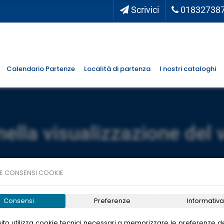
Scrivici
01832738
Calendario Partenze
Località di partenza
I nostri cataloghi
nella visualizzazione del 
E CONSENSI COOKIE
Consensi
Preferenze
Informativa
ito utilizza cookie tecnici necessari a memorizzare le preferenze de