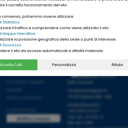
gle. Want to buy
ire il corretto funzionamento del sito.
nd cheap
replica
uo consenso, potremmo invece utilizzare:
→
Ho letto l'informativa sulla
[
PRIVACY ]
 Statistica
zzare il traffico e comprendere come viene utilizzato il sito.
i Mappe Interattive
alizzare la posizione geografica della sede o punti di interesse.
i Sicurezza
ndere il sito da accessi automatizzati e attività malevole.
Accetta Tutti
Personalizza
Rifiuta
Informazioni
Info utili per viaggiare
Etlim Travel srl
tranquilli
Via Manuel Belgrano 6
18100 Imperia (IM) - Italy
Termini e condizioni
info@etlimtravel.it
Cookies
|
Privacy
+39 0183 273 877
Cap. Soc. 25.000 I.V.
Modifica Consensi
REA IM-71999
Cookies