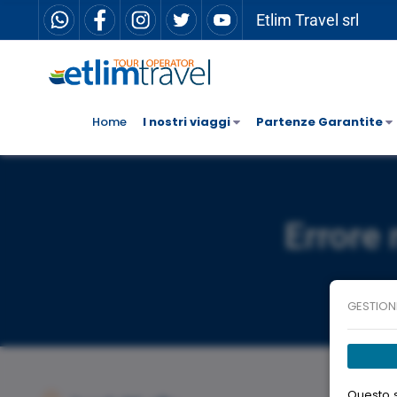
Etlim Travel srl
Home
I nostri viaggi
Partenze Garantite
Errore 
GESTION
Questo s