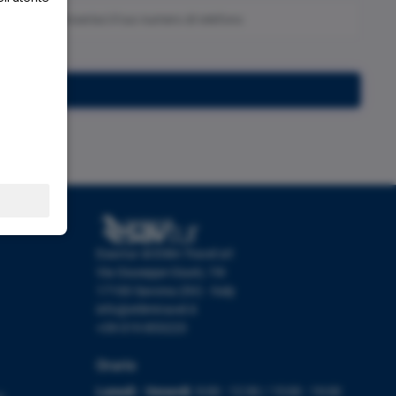
Iscriviti
Esavtur di Etlim Travel srl
Via Giuseppe Giusti, 19r
17100 Savona (SV) - Italy
info@etlimtravel.it
+39 019 853223
Orario
Lunedì - Venerdì:
9:00 - 12:30 / 15:00 - 19:00