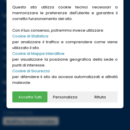
Questo sito utilizza cookie tecnici necessari a
memorizzare le preferenze dell'utente e garantire il
Link Utili
corretto funzionamento del sito.
Trenitalia
Con il tuo consenso, potremmo invece utilizzare:
ACI
Cookie di Statistica
CCISS
per analizzare il traffico e comprendere come viene
utilizzato il sito.
Meteo
Cookie di Mappe Interattive
Passaporti
per visualizzare la posizione geografica della sede o
punti di interesse.
Viaggi Sicuri
Cookie di Sicurezza
per difendere il sito da accessi automatizzati e attività
Informazioni
malevole.
Info utili per viaggiare tranquilli
Accetta Tutti
Personalizza
Rifiuta
Termini e condizioni
Cookies
|
Privacy
Modifica Consensi Cookies