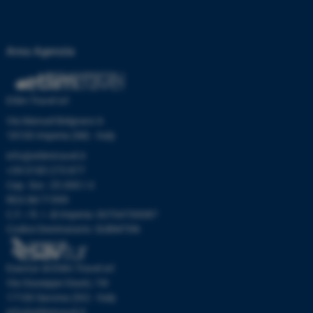
Area Agenzia
Etlim Travel srl
Via Manuel Belgrano 6
18100 Imperia (IM) - Italy
info@etlimtravel.it
+39 0183 273 877
Cap. Soc. 25.000 I.V.
REA IM-71999
C.F. / R. I. di Imperia: 00704700087
Codice Destinatario: SUBM70N
Esavtur di Etlim Travel srl
Via Giuseppe Giusti, 19r
17100 Savona (SV) - Italy
info@etlimtravel.it