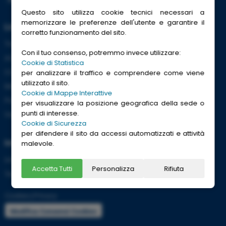
Questo sito utilizza cookie tecnici necessari a
memorizzare le preferenze dell'utente e garantire il
Link Utili
corretto funzionamento del sito.
Trenitalia
Con il tuo consenso, potremmo invece utilizzare:
ACI
Cookie di Statistica
CCISS
per analizzare il traffico e comprendere come viene
utilizzato il sito.
Meteo
Cookie di Mappe Interattive
Passaporti
per visualizzare la posizione geografica della sede o
punti di interesse.
Viaggi Sicuri
Cookie di Sicurezza
per difendere il sito da accessi automatizzati e attività
Informazioni
malevole.
Info utili per viaggiare tranquilli
Accetta Tutti
Personalizza
Rifiuta
Termini e condizioni
Cookies
|
Privacy
Modifica Consensi Cookies