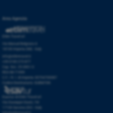
Area Agenzia
Etlim Travel srl
Via Manuel Belgrano 6
18100 Imperia (IM) - Italy
info@etlimtravel.it
+39 0183 273 877
Cap. Soc. 25.000 I.V.
REA IM-71999
C.F. / R. I. di Imperia: 00704700087
Codice Destinatario: SUBM70N
Esavtur di Etlim Travel srl
Via Giuseppe Giusti, 19r
17100 Savona (SV) - Italy
info@etlimtravel.it