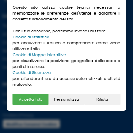
Questo sito utilizza cookie tecnici necessari a
memorizzare le preferenze dell'utente e garantire il
Link Utili
corretto funzionamento del sito.
Trenitalia
Con il tuo consenso, potremmo invece utilizzare:
ACI
Cookie di Statistica
CCISS
per analizzare il traffico e comprendere come viene
utilizzato il sito.
Meteo
Cookie di Mappe Interattive
Passaporti
per visualizzare la posizione geografica della sede o
punti di interesse.
Viaggi Sicuri
Cookie di Sicurezza
per difendere il sito da accessi automatizzati e attività
Informazioni
malevole.
Info utili per viaggiare tranquilli
Accetta Tutti
Personalizza
Rifiuta
Termini e condizioni
Cookies
|
Privacy
Modifica Consensi Cookies