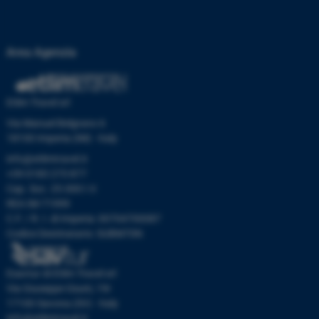
Area Agenzia
Etlim Travel srl
Via Manuel Belgrano 6
18100 Imperia (IM) - Italy
info@etlimtravel.it
+39 0183 273 877
Cap. Soc. 25.000 I.V.
REA IM-71999
C.F. / R. I. di Imperia: 00704700087
Codice Destinatario: SUBM70N
Esavtur di Etlim Travel srl
Via Giuseppe Giusti, 19r
17100 Savona (SV) - Italy
info@etlimtravel.it