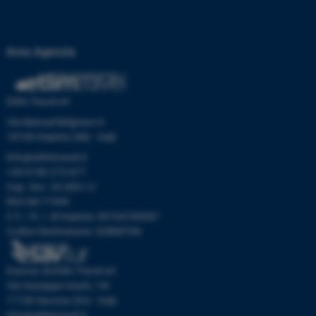
Area Agenzia
Etlim Travel srl
Via Manuel Belgrano 6
18100 Imperia (IM) - Italy
info@etlimtravel.it
+39 0183 273 877
Cap. Soc. 25.000 I.V.
REA IM-71999
C.F. / R. I. di Imperia: 00704700087
Codice Destinatario: SUBM70N
Esavtur di Etlim Travel srl
Via Giuseppe Giusti, 19r
17100 Savona (SV) - Italy
info@etlimtravel.it