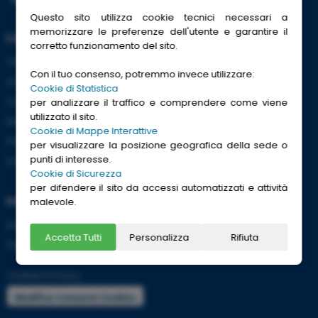
Questo sito utilizza cookie tecnici necessari a
memorizzare le preferenze dell'utente e garantire il
Link Utili
corretto funzionamento del sito.
Trenitalia
Con il tuo consenso, potremmo invece utilizzare:
ACI
Cookie di Statistica
CCISS
per analizzare il traffico e comprendere come viene
utilizzato il sito.
Meteo
Cookie di Mappe Interattive
Passaporti
per visualizzare la posizione geografica della sede o
punti di interesse.
Viaggi Sicuri
Cookie di Sicurezza
per difendere il sito da accessi automatizzati e attività
Informazioni
malevole.
Info utili per viaggiare tranquilli
Accetta Tutti
Personalizza
Rifiuta
Termini e condizioni
Cookies
|
Privacy
Modifica Consensi Cookies