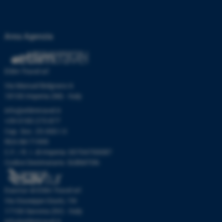
Area Agenzia
Etlim Travel srl
Via Manuel Belgrano 6
18100 Imperia (IM) - Italy
info@etlimtravel.it
+39 0183 273 877
Cap. Soc. 25.000 I.V.
REA IM-71999
C.F. / R. I. di Imperia: 00704700087
Codice Destinatario: SUBM70N
Esavtur di Etlim Travel srl
Via Giuseppe Giusti, 19r
17100 Savona (SV) - Italy
info@etlimtravel.it