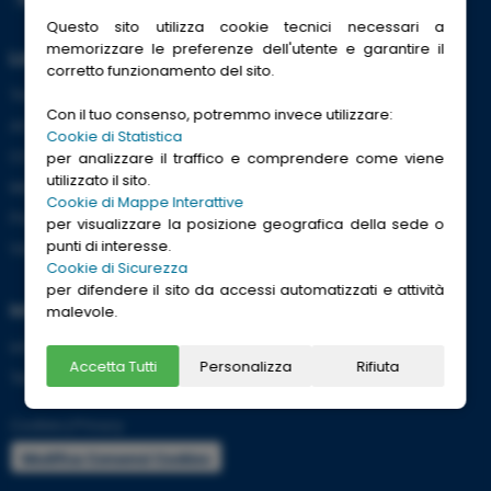
Questo sito utilizza cookie tecnici necessari a
memorizzare le preferenze dell'utente e garantire il
Link Utili
corretto funzionamento del sito.
Trenitalia
Con il tuo consenso, potremmo invece utilizzare:
ACI
Cookie di Statistica
CCISS
per analizzare il traffico e comprendere come viene
utilizzato il sito.
Meteo
Cookie di Mappe Interattive
Passaporti
per visualizzare la posizione geografica della sede o
punti di interesse.
Viaggi Sicuri
Cookie di Sicurezza
per difendere il sito da accessi automatizzati e attività
Informazioni
malevole.
Info utili per viaggiare tranquilli
Accetta Tutti
Personalizza
Rifiuta
Termini e condizioni
Cookies
|
Privacy
Modifica Consensi Cookies