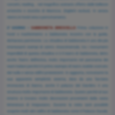
concerti, reading... nel magnifico scenario offerto dalle bellezze
artistiche e storiche di Mantova. (biglietti esclusi). In serata
rientro in hotel cena e pernottamento.
3° GIORNO –
SABBIONETA /BRESCELLO
Prima colazione in
hotel e trasferimento a Sabbioneta incontro con la guida,
dichiarata patrimonio. La cittadina di Sabbioneta è uno dei più
interessanti esempi di centro rinascimentale, tra i monumenti
imperdibili di questa cittadina vi è il teatro di Sabbioneta, detto
anche Teatro dell'Antica, molto importante nel panorama dei
teatri italiani perché è il primo esempio di teatro stabile costruito
dal nulla e senza edifici preesistenti. In aggiunta, nonostante la
sua apparente semplicità esterna, data da una facciata
intonacata di bianco, anche il palazzo del Giardino è una
struttura molto importante di Sabbioneta. Questo perché al suo
interno si trovano molte decorazioni provenienti dalla vasta
letteratura di Vespasiano. Durante la visita sarà possibile
scoprire molti altri edifici di Sabbioneta come il Palazzo Ducale,