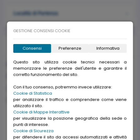
Località di Partenza
GESTIONE CONSENSI COOKIE
Partenza
Consensi
Preferenze
Informativa
Questo sito utilizza cookie tecnici necessari a
Durata:
3 giorni
memorizzare le preferenze dell'utente e garantire il
corretto funzionamento del sito.
Data Partenza:
Venerdì 11 Settembre 2026
Con il tuo consenso, potremmo invece utilizzare:
Partenza da:
Dalla riviera di Ponente e Savona
Cookie di Statistica
per analizzare il traffico e comprendere come viene
Prezzi
utilizzato il sito.
Cookie di Mappe Interattive
Da Ventimiglia a a Genova Pra (Linea C)
per visualizzare la posizione geografica della sede o
380 €
Dettaglio Punti di Carico
punti di interesse.
Cookie di Sicurezza
Supplemento Singola
40 €
per difendere il sito da accessi automatizzati e attività