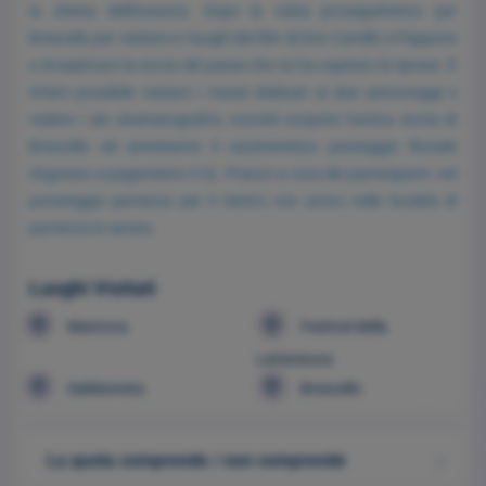
la chiesa dell'Assunta. Dopo la visita proseguimento per
Brescello per visitare e i luoghi dei film di Don Camillo e Peppone
e di esplorare la storia del paese che ne ha ospitato le riprese. È
infatti possibile visitare i musei dedicati ai due personaggi e
vedere i set cinematografici, nonchè scoprire l’antica storia di
Brescello ed ammirarne il caratteristico paesaggio fluviale
(ingresso a pagamento € 6). Pranzo a cura dei partecipanti. nel
pomeriggio partenza per il rientro con arrivo nelle località di
partenza in serata.
Luoghi Visitati
Mantova
Festival della
Letteratura
Sabbioneta
Brescello
La quota comprende / non comprende