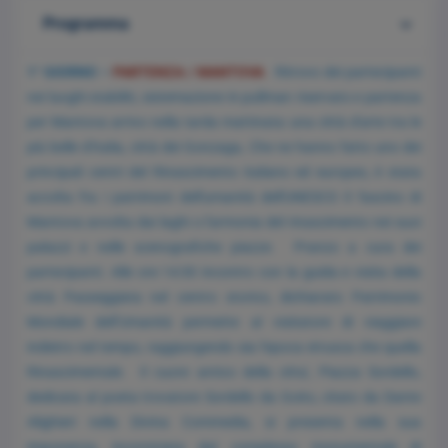
Programma
1° GIORNO –
PARTENZA / MANTOVA
Ritrovo dei partecipanti
nei luoghi stabiliti, sistemazione in pullman riservato e partenza
per Mantova arrivo nella tarda mattinata: una città d'arte tra le
più belle d'Italia, città dei Gonzaga, Che ne hanno fatto uno dei
principali centri del Rinascimento italiano ed europeo, è stata
accolta fra i patrimoni dell'umanità dell'UNESCO Il fascino di
Mantova avvolta dai laghi o l'armonia del rinascimento nei suoi
palazzi e nelle scenografiche piazze. Pranzo a cura dei
partecipanti. Alle ore 14:30 incontro con la guida e visita della
città Passeggiata nel centro storico, dichiarato Patrimonio
Mondiale dell’Umanità permette al visitatore di viaggiare
indietro nel tempo, raggiungendo sia l'epoca etrusca che quella
Rinascimentale. Il cuore antico della citta', Piazza Sordello,
dedicata al poeta trovatore Sordello da Goito, citato da Dante
Alighieri nella Divina Commedia, si presenta nella sua
imponenza, incorniciata dal complesso monumentale di