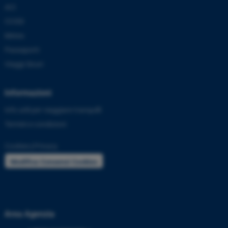
ACI
CCISS
Meteo
Passaporti
Viaggi Sicuri
Informazioni
Info utili per viaggiare tranquilli
Termini e condizioni
Cookies
|
Privacy
Modifica Consensi Cookies
Area Agenzia