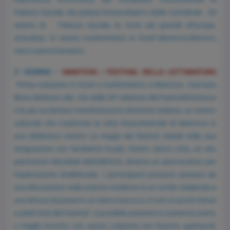
Palazzo Ducale, dai palazzi bonacolsiani e dalla Cattedrale. Gli
esterni di Palazzo Ducale, la corte più grande d'Europa,
articolata. In serata trasferimento in hotel Mantova/dintorni,
cena e pernottamento
2° GIORNO –
MANTOVA / FESTIVAL DELLA LETTARATURA
Prima colazione in hotel e trasferimento a Mantova Giornata
libera dedicata alla vita della 30ª edizione del Festivaletteratura
è la più acclamata manifestazione letteraria italiana, un evento
culturale che trasforma la città rinascimentale di Mantova in
una biblioteca vivente La magia del festival risiede nella sua
integrazione con l'ambiente locale; l'intero centro città, un sito
patrimonio Mondiale dell'UNESCO, diventa un palcoscenico per
l'esplorazione intellettuale. I partecipanti possono passare da
una discussione sulla scienza moderna in un cortile medievale a
una lettura di poesie in un teatro barocco, il tutto in pochi minuti
a piedi Città del Festival", è possibile assistere a numerosi eventi,
o meglio incontri, con autori, colazioni con l'autore, spettacoli,