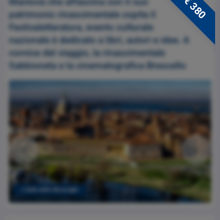
€ 380
Mantova che affascina con il suo
patrimonio rinascimentale ospita il
Festivaletteratura, evento culturale
nazionale è dedicato a libri, autori e idee. A
cornice del viaggio, la rinascimentale
Sabbioneta e la cinematografica Brescello
L’Italia delle Meraviglie