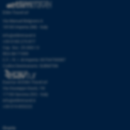
Etlim Travel srl
Via Manuel Belgrano 6
18100 Imperia (IM) - Italy
info@etlimtravel.it
+39 0183 273 877
Cap. Soc. 25.000 I.V.
REA IM-71999
C.F. / R. I. di Imperia: 00704700087
Codice Destinatario: SUBM70N
Esavtur di Etlim Travel srl
Via Giuseppe Giusti, 19r
17100 Savona (SV) - Italy
info@etlimtravel.it
+39 019 853223
Orario