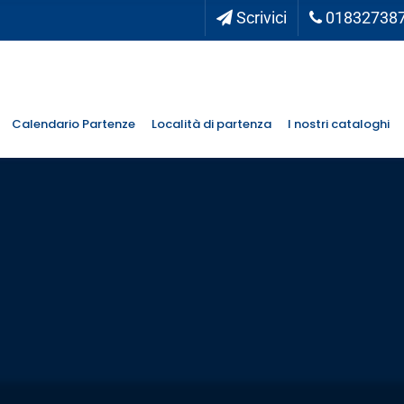
Scrivici
01832738
Calendario Partenze
Località di partenza
I nostri cataloghi