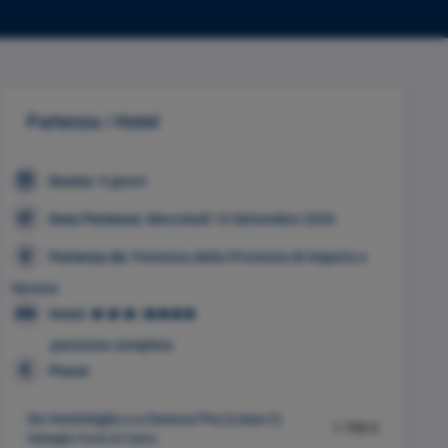
Partenza / Hotel
Durata:
9 giorni
Data Partenza:
Mercoledì 16 Settembre 2026
Partenza da:
Partenza dalla Provincia di Imperia e
Savona
Hotel:
/
pensione completa
Prezzi
Da Ventimiglia a a Genova Pra (Linea C)
1.795 €
Dettaglio Punti di Carico