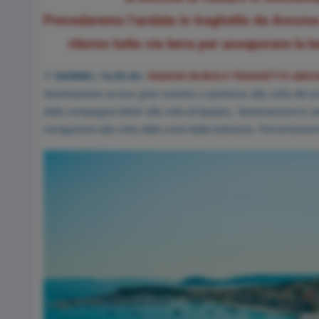
Prevederemo l’andata in traghetto da Ancona
ritorno tutto via terra per assaporare la
1° GIORNO | 16.09.26 |
VIAGGIO IN BUS E TRAGHETTO ANCO
Sistemazione su bus gran turismo e partenza alla volta del p
della compagnia SNAV alla volta di Spalato. Sistemazione in cab
navigazione alla volta delle coste della Dalmazia. Pernottamen