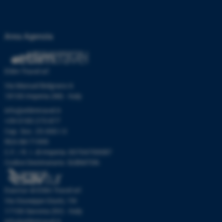
Area Agenzia
Etlim Travel srl
Via Manuel Belgrano 6
18100 Imperia (IM) - Italy
info@etlimtravel.it
+39 0183 273 877
Cap. Soc. 25.000 I.V.
REA IM-71999
C.F. / R. I. di Imperia: 00704700087
Codice Destinatario: SUBM70N
Esavtur di Etlim Travel srl
Via Giuseppe Giusti, 19r
17100 Savona (SV) - Italy
info@etlimtravel.it