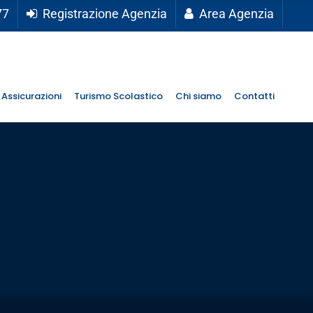
77
Registrazione Agenzia
Area Agenzia
Assicurazioni
Turismo Scolastico
Chi siamo
Contatti