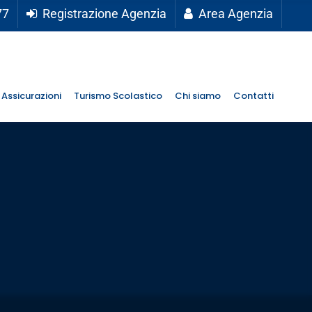
77
Registrazione Agenzia
Area Agenzia
Assicurazioni
Turismo Scolastico
Chi siamo
Contatti