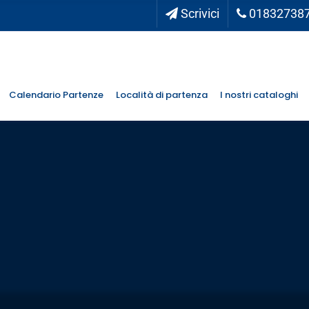
Scrivici
01832738
Calendario Partenze
Località di partenza
I nostri cataloghi