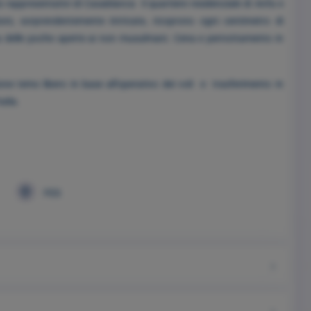
ù rappresentativi di Casablanca il quartiere residenziale di Anfa e
i, sorprendentemente intricate, ricoprono ogni centimetro di
na delle poche aperte ai non musulmani. Cena e pernottamento in
e temo libero in base all’operativo dei voli e trasferimento in
alia.
FES