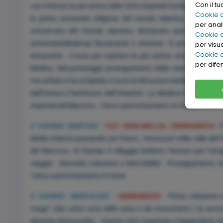
Con il t
con Firenze) la più antica delle Città Imperiali fondata da Moulay 
Cookie di
la prima università religiosa del mondo islamico. L’antica c
per anali
conservata del mondo islamico, dichiarata patrimonio dell
Cookie d
università(Medersa) Bouanania e Attarine. Si proseguirà con
per visu
Cookie d
Karaouine. è nota per ospitare la più antica università del m
per dife
Medina .Nel pomeriggio proseguimento della visita con la Medi
Fes el Bali e Fes el Djedid, è tra le fortificazioni medievali più
dall’Unesco Patrimonio dell’Umanità. La Medina è anche l’attraz
imperiali del Marocco. Cena e pernottamento in hotel.
4° GIORNO MARTEDÌ
- FEZ / BENI MELLAL / MARRAKECH
: 
Medio Atlante passando per Ifrane , Immouzer nella valle del Pa
del Marocco. El Kandar il villaggio berbero famoso per l’art
viaggio . Seconda colazione a Beni Mellal . Proseguimento ve
Cena e pernottamento in hotel.
5° GIORNO MERCOLEDÌ
- MARRAKECH
Prima colazione in 
rouge” (dai colori ocra delle case e dei monumenti ) la secon
dinastia Almoravides . Questa città stupenda e leggendaria stupi