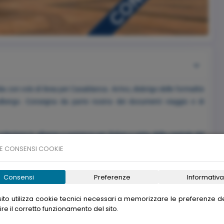
ia con volo di linea per Casablanca. Arrivo, disbrigo delle formalità
albergo. Consegna da parte nostra dei documenti viaggio e di
azione in albergo e partenza per Rabat e visita della capitale del
a , lo splendido Mausoleo di Mohamed V e la torre di Hassan. e
E CONSENSI COOKIE
ella città famosa per i suoi 40 km di mura ancora perfettamente
co e il mausoleo di Mly Ismail . sosta panoramica di Moulay Idriss ,
Consensi
Preferenze
Informativa
co. Nel tardo pomeriggio passaggio per Volubilis , città romana e
amento
ito utilizza cookie tecnici necessari a memorizzare le preferenze de
ire il corretto funzionamento del sito.
dicata alla visita della “capitale culturale” del Marocco(gemellata