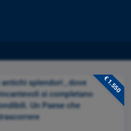
€ 1.550
 antichi splendori , dove
incantevoli si completano
fondibili. Un Paese che
 trascorrere