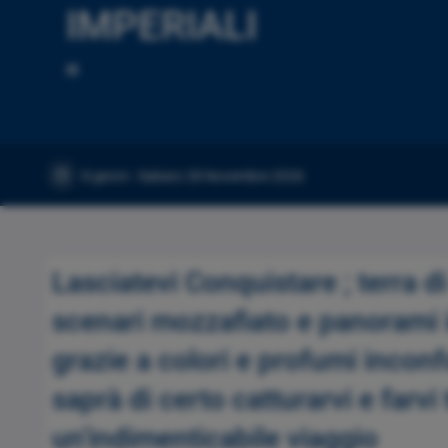
IMPERIALI
"
8 giorni - Sabato 28 Novembre 2026
Lasciatevi Conquistare ; terra di
scenari mozzafiato e panorami 
grazie a colori e profumi incon
saprà di certo catturarvi e farvi
un'indimenticabile viaggio