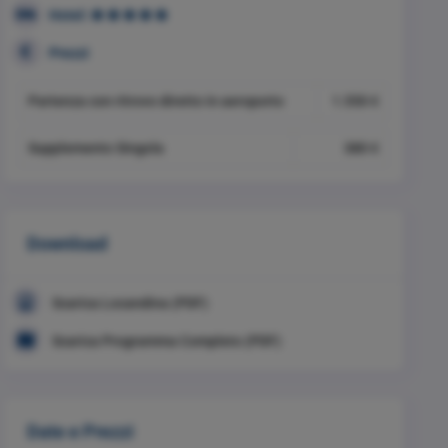
Hotel:
Prezzi
Partenza con ritrovo diretto in aeroporto
1.550 €
Supplemento Singola
380 €
Download
Scarica Locandina (PDF)
Scarica Programma Completo (PDF)
Date e Prezzi