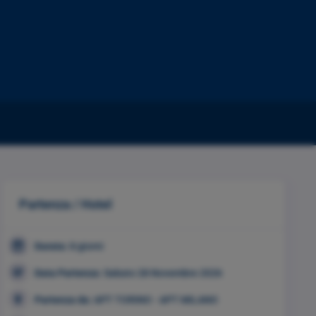
Partenza / Hotel
Durata:
8 giorni
Data Partenza:
Sabato 28 Novembre 2026
Partenza da:
APT TORINO - APT MILANO