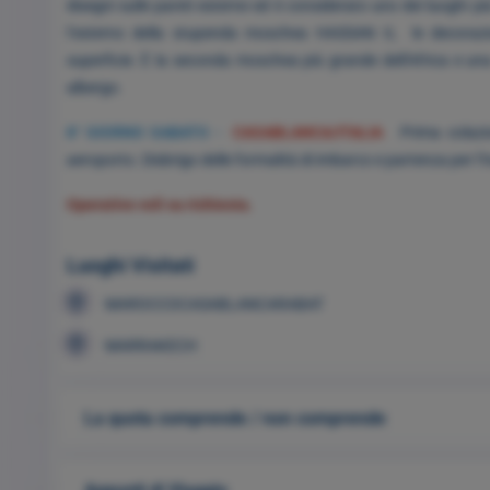
disegni sulle pareti esterne ed è considerato uno dei luoghi pi
l’esterno della stupenda moschea HASSAN II, le decorazion
superficie. È la seconda moschea più grande dell’Africa e u
albergo.
8° GIORNO SABATO -
CASABLANCA/ITALIA
Prima colazion
aeroporto. Disbrigo delle formalità di imbarco e partenza per l’It
Operativo voli su richiesta.
Luoghi Visitati
MAROCCOCASABLANCARABAT
MARRAKECH
La quota comprende / non comprende