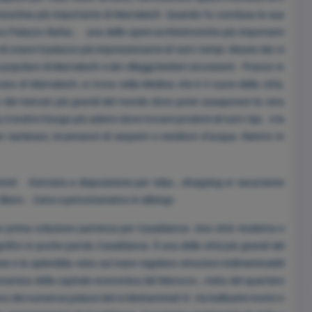
la moschea più importante di Marrakech. Quando fu conclusa la sua
co.Palazzo Bahia ; una delle opere architettoniche più importanti
e di creare il palazzo più impressionante di tutti i tempi. Museo dar si
 popolare di Marrakech e dei villaggi berberi circostanti. Pranzo in
ato di Marrakech, si trova nella Medina che è il cuore della città,
 dei mercati più grandi del mondo dove poter assaporare la vera
 inoltre il luogo più adatto dove trovare prodotti di tutti i tipi, e la
iarlatani, incantatori di serpenti e venditori d’acqua. Rientro in
otel . Giornata a disposizione per relax , shopping or escursione
 libero . Cena e pernottamento in albergo
o prima colazione partenza per Casablanca. Una città moderna e
nifici: in poche parole, Casablanca. È una delle città più grandi del
ee e la splendida vista sul mare regalano emozioni indimenticabili
ramica della capitale economica del Marocco , visita del quartiere
uno dei numerosi palazzi del re Mohammed VI. Ha bellissimi motivi e