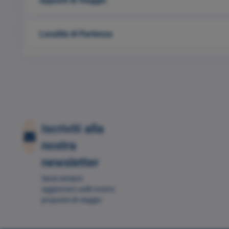
Appunti di Viaggio
Località di Partenza
I usually find what I need from Goo
Iscriviti alla
a watch recently, you can really fi
nostra
watches
on Google
newsletter
Sarai sempre
aggionrato sulle nostre
proposte di viaggio