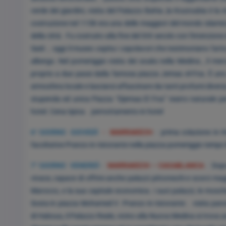
verde dei giardini, visita del Palazzo Bahia ,la Koutoubia è 
costruzione nel 1158 era una delle maggiori del mondo islami
della città . Fu costruito alla fine del XIX secolo con l'intenzion
Said ; oggi il museo ospita i capolavori che testimoniano l'arte
albergo. Nel pomeriggio visita dei souks nella Medina , il merc
proprio a due passi dalla famosa piazza Jemaa el-Fna. È uno
atmosfera locale e lasciarsi affascinare da tanti profumi diversi; è
stupenda ed unica Piazza “Djemaa El Fna” teatro naturale per c
hotel. Cena tipica . pernottamento in hotel
6° GIORNO GIOVEDÌ
- MARRAKECH
: prima colazione in H
facoltative Pranzo in ristorante nella piazza pomeriggio tempo
7° GIORNO VENERDÌ
-
MARRAKECH – CASABLANCA
: Dop
vivace, capace di offrire anche palazzi pittoreschi e scorci mag
Marocco, e la sua capitale economica. i suoi palazzi, le mosch
Sosta in piazza Mohamed V .Pranzo in ristorante . visita pano
di Habous, il Palazzo Reale, vicino alla Nuova Medina si trova 