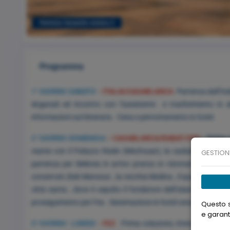
Partenze Garantite minimo 2
Programma
1° GIORNO SABATO
- ITALIA/CASABLANCA
Partenza dall’Ital
doganali ed incontro con l’assistente e trasferimento in 
informazioni sul itinerario. Cena e pernottamento in hotel.
2° GIORNO DOMENICA
– CASABLANCA/RABAT/FES
Prima col
reame con il Palazzo Reale (Mechouar), la casbah di Ouday
GESTION
partenza per Meknes in arrivo pranzo in ristorante visita d
conservati ,Bab Mansour , la vecchia Medina , il quartiere ebrai
città santa , dove è sepolto il fondatore dell’Islam in Maroc
proseguimento per Fes . Sistemazione in hotel cena e pernott
Questo s
e garant
3° GIORNO LUNEDI
- FEZ
Prima colazione, intera giornata de