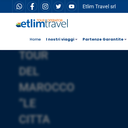
Etlim Travel srl
Home
I nostri viaggi
Partenze Garantite
TOUR
DEL
MAROCCO
“LE
CITTA