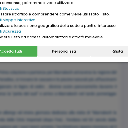
uo consenso, potremmo invece utilizzare:
Idriss II è la culla della civiltà e della religione del paese dove nata
 Statistica
ittà fortificata medievale di Fes el Bali, la più grande e meglio
zzare il traffico e comprendere come viene utilizzato il sito.
’umanità dall’Unesco . Visita della vecchia Medina con le sue
i Mappe Interattive
 la fontana Nejjarine ,il Mausoleo di Mly Idriss II e la Moschea
alizzare la posizione geografica della sede o punti di interesse.
i Sicurezza
ondo e uno dei più importanti centri culturali islamici. Pranzo in
ndere il sito da accessi automatizzati e attività malevole.
na di Fez, fondata nel IX secolo, composta da due città distinte,
 estese e meglio conservate al mondo, tanto da essere stata dichiarata
Accetta Tutti
Personalizza
Rifiuta
ione principale per i turisti che visitano la più antica delle città
Prima colazione e partenza per Marrakech attraverso la regione del
radiso, si trovano le cascate e le piscine naturali più affascinanti
igianato in legno di cedro . diverse soste panoramiche durante il
rso la “perla del sud” e arrivo a Marrakech nel tardo pomeriggio
albergo ed intera giornata dedicata alla visita di “Marrakech la
da delle Città Imperiali (dopo Fes) , fondata nel XII secolo dalla
sce per i suoi tesori artistici, l’architettura ispano-moresca ed il