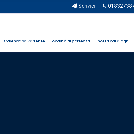
Scrivici
01832738
Calendario Partenze
Località di partenza
I nostri cataloghi